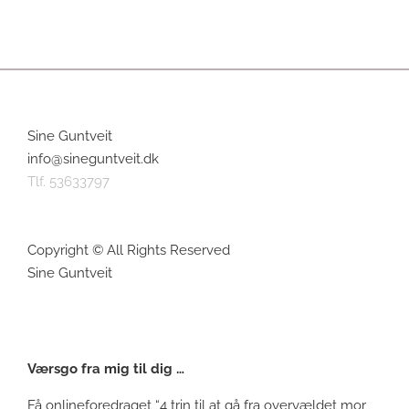
Sine Guntveit
info@sineguntveit.dk
Tlf. 53633797
Copyright © All Rights Reserved
Sine Guntveit
Værsgo fra mig til dig …
Få onlineforedraget “4 trin til at gå fra overvældet mor,