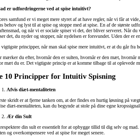
ad er udfordringerne ved at spise intuitivt?
ores samfund er vi meget mere styret af at have regler, når vi får at vid
s behov og lyst til at spise og stoppe med at spise. En af de største udford
aftensmad, og når vi er sociale spiser vi det, der bliver serveret. Når du 
ser det, du nyder og stopper, når nydelsen er forsvundet. Uden der er en 
vigtigste principper, når man skal spise mere intuitivt, er at du går fra 
 mærker du efter, hvornår den er sulten, hvornår er den mæt, hvornår nyde
r mæt du er. Det vigtigste princip er at komme tilbage til at oplevede m
e 10 Principper for Intuitiv Spisning
Afvis diæt-mentaliteten
ste skridt er at fjerne tanken om, at der findes en hurtig løsning på væg
vise diæt-mentaliteten, kan du begynde at stole på dine egne kropssignal
Ær din Sult
respektere din sult er essentielt for at opbygge tillid til dig selv og mad
lten og overkompensere ved at spise for meget senere.