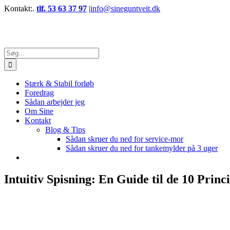
Skip
Kontakt:.
tlf. 53 63 37 97
|
info@sineguntveit.dk
to
Facebook
Instagram
LinkedIn
content
Søg
efter:
Stærk & Stabil forløb
Foredrag
Sådan arbejder jeg
Om Sine
Kontakt
Blog & Tips
Sådan skruer du ned for service-mor
Sådan skruer du ned for tankemylder på 3 uger
Intuitiv Spisning: En Guide til de 10 Princ