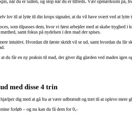
Spis, når du er sulten, og stop når du er tilfreds. Vær opmærksom på, hv
lv lov til at lytte til din krops signaler, at du vil have svært ved at lytte 
proces, som tilpasses dem, hvor vi først arbejder med at skabe tryghed i 
så mæthed, samt fokus på nydelsen i den mad der spises.
ere intuitivt. Hvordan dit første skridt vil se ud, samt hvordan du får sk
ad.
at du får en ny praksis til mad, der giver dig glæden ved maden igen og 
ud med disse 4 trin
r hjælper dig med at gå fra at være udbrændt og træt til at opleve mere 
i mine forløb – og nu kan du få dem for 0,-