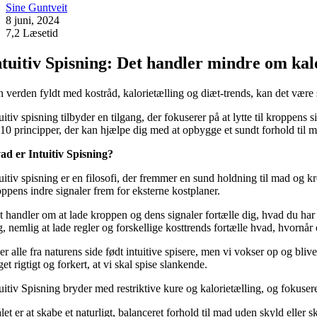
Sine Guntveit
8 juni, 2024
7,2 Læsetid
ntuitiv Spisning: Det handler mindre om kal
en verden fyldt med kostråd, kalorietælling og diæt-trends, kan det vær
uitiv spisning tilbyder en tilgang, der fokuserer på at lytte til kroppens 
 10 principper, der kan hjælpe dig med at opbygge et sundt forhold til
ad er Intuitiv Spisning?
uitiv spisning er en filosofi, der fremmer en sund holdning til mad og k
oppens indre signaler frem for eksterne kostplaner.
t handler om at lade kroppen og dens signaler fortælle dig, hvad du har l
g, nemlig at lade regler og forskellige kosttrends fortælle hvad, hvornå
er alle fra naturens side født intuitive spisere, men vi vokser op og blive
et rigtigt og forkert, at vi skal spise slankende.
uitiv Spisning bryder med restriktive kure og kalorietælling, og fokuserer 
et er at skabe et naturligt, balanceret forhold til mad uden skyld eller 