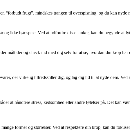
 er en “forbudt frugt”, mindskes trangen til overspisning, og du kan nyde
bør og ikke bør spise. Ved at udfordre disse tanker, kan du begynde at ly
nder måltider og check ind med dig selv for at se, hvordan din krop har
r, der virkelig tilfredsstiller dig, og tag dig tid til at nyde dem. Ved 
er at håndtere stress, kedsomhed eller andre følelser på. Det kan være a
nge former og størrelser. Ved at respektere din krop, kan du fokusere p