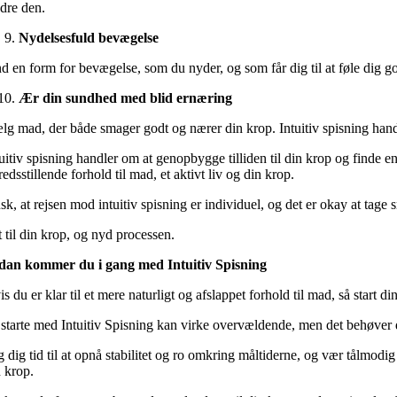
dre den.
Nydelsesfuld bevægelse
d en form for bevægelse, som du nyder, og som får dig til at føle dig god
Ær din sundhed med blid ernæring
lg mad, der både smager godt og nærer din krop. Intuitiv spisning hand
tuitiv spisning handler om at genopbygge tilliden til din krop og finde e
fredsstillende forhold til mad, et aktivt liv og din krop.
k, at rejsen mod intuitiv spisning er individuel, og det er okay at tage
 til din krop, og nyd processen.
dan kommer du i gang med Intuitiv Spisning
s du er klar til et mere naturligt og afslappet forhold til mad, så start di
 starte med Intuitiv Spisning kan virke overvældende, men det behøver 
g dig tid til at opnå stabilitet og ro omkring måltiderne, og vær tålm
n krop.