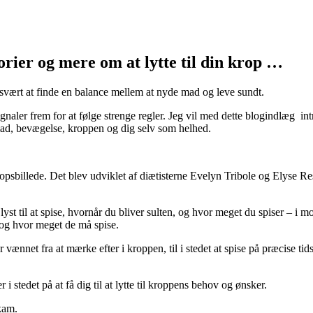
orier og mere om at lytte til din krop …
e svært at finde en balance mellem at nyde mad og leve sundt.
signaler frem for at følge strenge regler. Jeg vil med dette blogindlæg int
 mad, bevægelse, kroppen og dig selv som helhed.
ropsbillede. Det blev udviklet af diætisterne Evelyn Tribole og Elyse Res
yst til at spise, hvornår du bliver sulten, og hvor meget du spiser – i 
r og hvor meget de må spise.
r vænnet fra at mærke efter i kroppen, til i stedet at spise på præcise tid
i stedet på at få dig til at lytte til kroppens behov og ønsker.
skam.