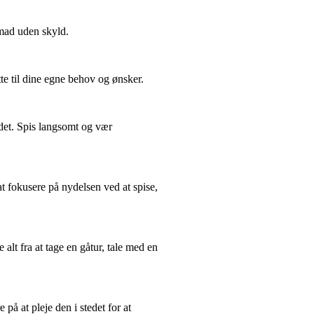
 mad uden skyld.
tte til dine egne behov og ønsker.
 det. Spis langsomt og vær
at fokusere på nydelsen ved at spise,
lt fra at tage en gåtur, tale med en
å at pleje den i stedet for at