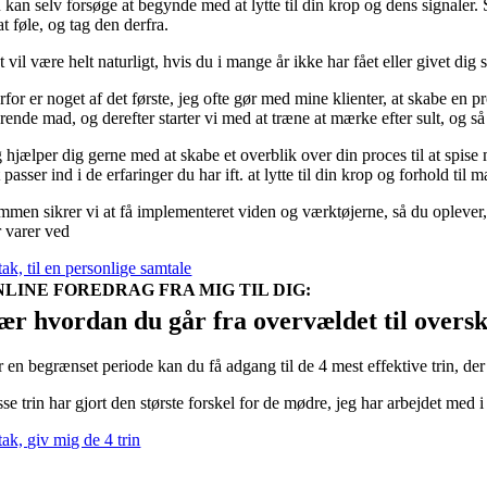
 kan selv forsøge at begynde med at lytte til din krop og dens signaler. 
 at føle, og tag den derfra.
 vil være helt naturligt, hvis du i mange år ikke har fået eller givet dig se
for er noget af det første, jeg ofte gør med mine klienter, at skabe en 
rende mad, og derefter starter vi med at træne at mærke efter sult, og 
 hjælper dig gerne med at skabe et overblik over din proces til at spise m
 passer ind i de erfaringer du har ift. at lytte til din krop og forhold til m
mmen sikrer vi at få implementeret viden og værktøjerne, så du oplever, 
r varer ved
tak, til en personlige samtale
NLINE FOREDRAG FRA MIG TIL DIG:
ær hvordan du går fra overvældet til oversk
r en begrænset periode kan du få adgang til de 4 mest effektive trin, de
se trin har gjort den største forskel for de mødre, jeg har arbejdet med 
tak, giv mig de 4 trin