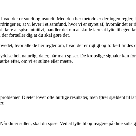
e, hvad der er sundt og usundt. Med den her metode er der ingen regler, h
ringer er, at vi lever i et samfund, hvor vi er styret af, hvornår det er ri
vil lære at spise intuitivt, handler det om at skulle lære at lytte til ege
der fortæller dig at du skal gøre det.
hovedet, hvor alle de her regler om, hvad der er rigtigt og forkert findes 
lse helt naturligt daler, når man spiser. De kropslige signaler kan fortæ
ærke efter, om vi er sultne eller mætte.
tproblemer. Diæter lover ofte hurtige resultater, men fører sjældent til 
er.
. Når du er sulten, skal du spise. Ved at lytte til og reagere på dine sults