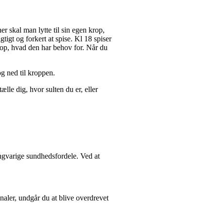
er skal man lytte til sin egen krop,
gtigt og forkert at spise. Kl 18 spiser
n krop, hvad den har behov for. Når du
og ned til kroppen.
lle dig, hvor sulten du er, eller
langvarige sundhedsfordele. Ved at
ignaler, undgår du at blive overdrevet